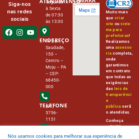
CÂMARA
ATENDIMENTO
Segunda
Siga-nos
à Sexta
nas redes
Muito mais
de 07:30
que
criar
sociais
às 13:30
site
ou
siste
ma para
prefeituras
!
ENDEREÇO
Tv Da
Realizamos
Saudade,
uma
assesso
ria
completa,
150 –
onde
Centro –
garantimos
Moju – PA
em contrato
– CEP:
que todas as
68450-
exigências
000
das
leis de
transparênci
a
TELEFONE
(91)
pública
serã
o atendidas.
3756-
1151
Conheça
o
PNTP
e
o
Radar da
Nós usamos cookies para melhorar sua experiência de
E-MAIL
Transparênc
camara@