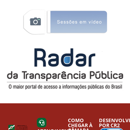
COMO
DESENVOLV
CHEGAR À
POR CR2