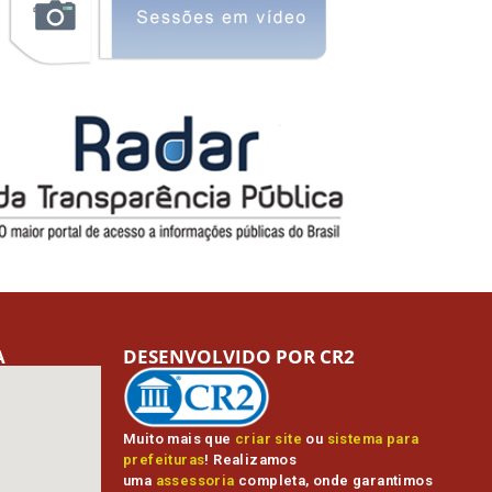
A
DESENVOLVIDO POR CR2
Muito mais que
criar site
ou
sistema para
prefeituras
! Realizamos
uma
assessoria
completa, onde garantimos