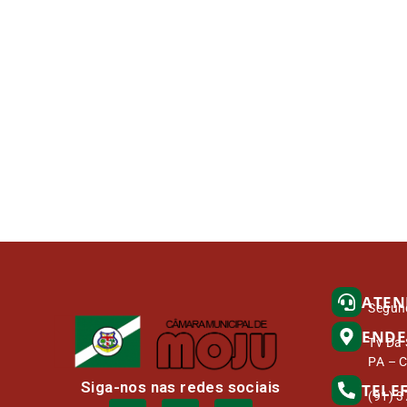
ATEN
Segund
ENDE
Tv Da 
PA – 
Siga-nos nas redes sociais
TELE
(91) 