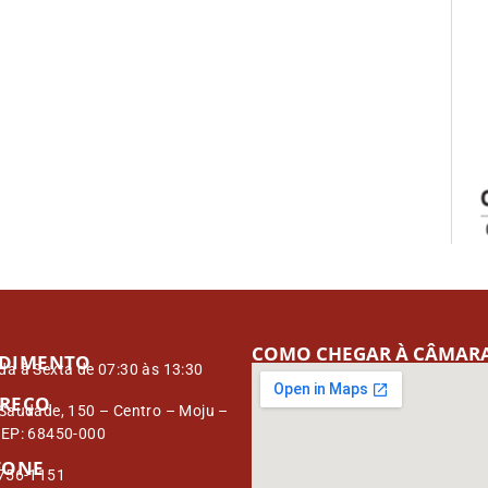
COMO CHEGAR À CÂMAR
DIMENTO
a à Sexta de 07:30 às 13:30
REÇO
Saudade, 150 – Centro – Moju –
CEP: 68450-000
FONE
3756-1151