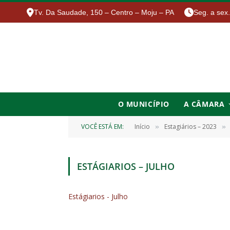
Tv. Da Saudade, 150 – Centro – Moju – PA
Seg. a sex
O MUNICÍPIO
A CÂMARA
VOCÊ ESTÁ EM:
Início
Estagiários – 2023
»
»
ESTÁGIARIOS – JULHO
Estágiarios - Julho