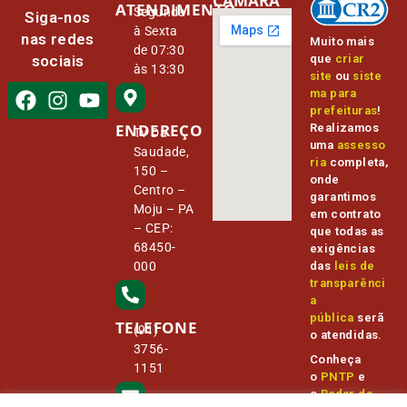
CÂMARA
ATENDIMENTO
Segunda
Siga-nos
à Sexta
nas redes
Muito mais
de 07:30
que
criar
sociais
às 13:30
site
ou
siste
ma para
prefeituras
!
ENDEREÇO
Realizamos
Tv Da
uma
assesso
Saudade,
ria
completa,
150 –
onde
Centro –
garantimos
Moju – PA
em contrato
– CEP:
que todas as
68450-
exigências
000
das
leis de
transparênci
a
pública
serã
TELEFONE
(91)
o atendidas.
3756-
Conheça
1151
o
PNTP
e
o
Radar da