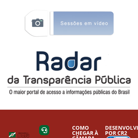
COMO
DESENVOLV
CHEGAR À
POR CR2