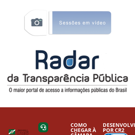
COMO
DESENVOLV
CHEGAR À
POR CR2