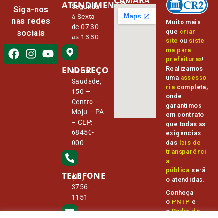
CÂMARA
ATENDIMENTO
Segunda
Siga-nos
à Sexta
nas redes
Muito mais
de 07:30
que
criar
sociais
às 13:30
site
ou
siste
ma para
prefeituras
!
ENDEREÇO
Realizamos
Tv Da
uma
assesso
Saudade,
ria
completa,
150 –
onde
Centro –
garantimos
Moju – PA
em contrato
– CEP:
que todas as
68450-
exigências
000
das
leis de
transparênci
a
pública
serã
TELEFONE
(91)
o atendidas.
3756-
Conheça
1151
o
PNTP
e
o
Radar da