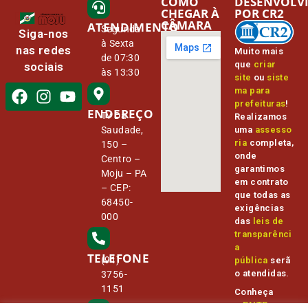
COMO
DESENVOLV
CHEGAR À
POR CR2
CÂMARA
ATENDIMENTO
Segunda
Siga-nos
à Sexta
nas redes
Muito mais
de 07:30
que
criar
sociais
às 13:30
site
ou
siste
ma para
prefeituras
!
ENDEREÇO
Tv Da
Realizamos
Saudade,
uma
assesso
ria
completa,
150 –
onde
Centro –
garantimos
Moju – PA
em contrato
– CEP:
que todas as
68450-
exigências
000
das
leis de
transparênci
a
TELEFONE
(91)
pública
serã
o atendidas.
3756-
1151
Conheça
o
PNTP
e