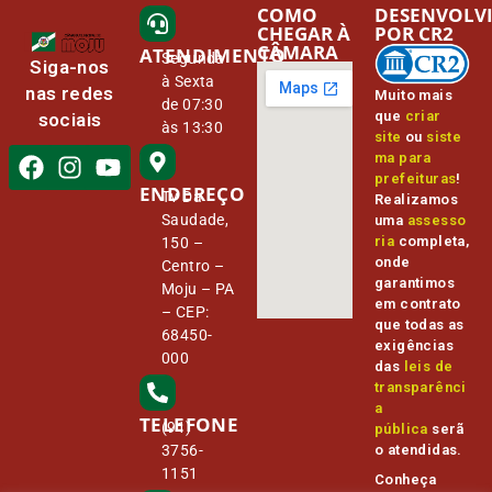
COMO
DESENVOLV
CHEGAR À
POR CR2
CÂMARA
ATENDIMENTO
Segunda
Siga-nos
à Sexta
nas redes
Muito mais
de 07:30
que
criar
sociais
às 13:30
site
ou
siste
ma para
prefeituras
!
ENDEREÇO
Tv Da
Realizamos
Saudade,
uma
assesso
ria
completa,
150 –
onde
Centro –
garantimos
Moju – PA
em contrato
– CEP:
que todas as
68450-
exigências
000
das
leis de
transparênci
a
TELEFONE
(91)
pública
serã
o atendidas.
3756-
1151
Conheça