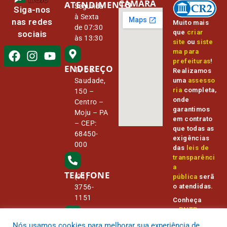
CÂMARA
ATENDIMENTO
Segunda
Siga-nos
à Sexta
nas redes
Muito mais
de 07:30
que
criar
sociais
às 13:30
site
ou
siste
ma para
prefeituras
!
ENDEREÇO
Tv Da
Realizamos
Saudade,
uma
assesso
ria
completa,
150 –
onde
Centro –
garantimos
Moju – PA
em contrato
– CEP:
que todas as
68450-
exigências
000
das
leis de
transparênci
a
TELEFONE
(91)
pública
serã
o atendidas.
3756-
1151
Conheça
o
PNTP
e
o
Radar da
Nós usamos cookies para melhorar sua experiência de