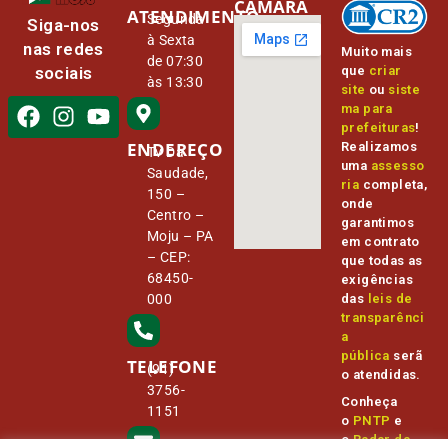
CÂMARA
ATENDIMENTO
Segunda
Siga-nos
à Sexta
nas redes
Muito mais
de 07:30
que
criar
sociais
às 13:30
site
ou
siste
ma para
prefeituras
!
ENDEREÇO
Realizamos
Tv Da
uma
assesso
Saudade,
ria
completa,
150 –
onde
Centro –
garantimos
Moju – PA
em contrato
– CEP:
que todas as
68450-
exigências
000
das
leis de
transparênci
a
pública
serã
TELEFONE
(91)
o atendidas.
3756-
Conheça
1151
o
PNTP
e
o
Radar da