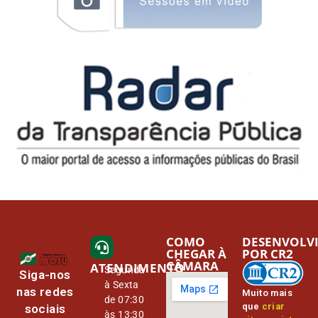
COMO
DESENVOLV
CHEGAR À
POR CR2
CÂMARA
ATENDIMENTO
Segunda
Siga-nos
à Sexta
nas redes
Muito mais
de 07:30
que
criar
sociais
às 13:30