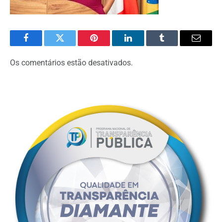
Facebook
Twitter
Pinterest
O
Tumblr
E-
LinkedIn
mail
Os comentários estão desativados.