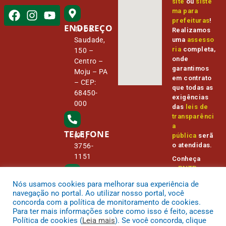
site
ou
siste
ma para
prefeituras
!
ENDEREÇO
Tv Da
Realizamos
Saudade,
uma
assesso
ria
completa,
150 –
onde
Centro –
garantimos
Moju – PA
em contrato
– CEP:
que todas as
68450-
exigências
000
das
leis de
transparênci
a
TELEFONE
(91)
pública
serã
o atendidas.
3756-
1151
Conheça
o
PNTP
e
o
Radar da
Nós usamos cookies para melhorar sua experiência de
E-MAIL
Transparênc
camara@
navegação no portal. Ao utilizar nosso portal, você
ia Pública
cmmoju.p
concorda com a política de monitoramento de cookies.
a.gov.br
Para ter mais informações sobre como isso é feito, acesse
Política de cookies (
Leia mais
). Se você concorda, clique