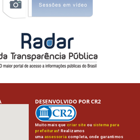
A
DESENVOLVIDO POR CR2
Muito mais que
criar site
ou
sistema para
prefeituras
! Realizamos
uma
assessoria
completa, onde garantimos