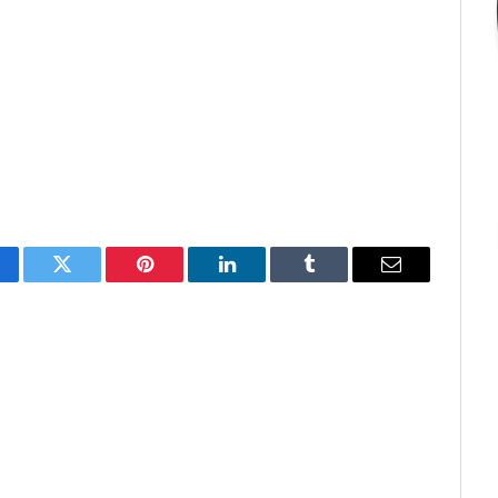
cebook
Twitter
Pinterest
O
Tumblr
E-
LinkedIn
mail