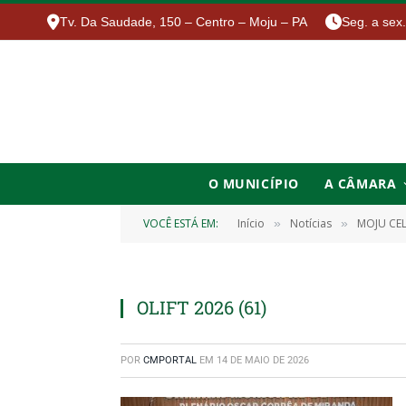
Tv. Da Saudade, 150 – Centro – Moju – PA
Seg. a sex
O MUNICÍPIO
A CÂMARA
VOCÊ ESTÁ EM:
Início
Notícias
MOJU CEL
»
»
OLIFT 2026 (61)
POR
CMPORTAL
EM
14 DE MAIO DE 2026