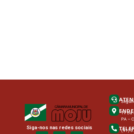
ATEN
Segund
ENDE
Tv Da 
PA – 
Siga-nos nas redes sociais
TELE
(91) 