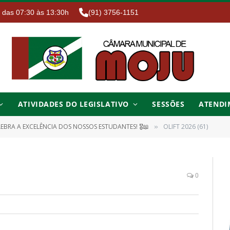
. das 07:30 às 13:30h
(91) 3756-1151
ATIVIDADES DO LEGISLATIVO
SESSÕES
ATENDI
EBRA A EXCELÊNCIA DOS NOSSOS ESTUDANTES! 🎖️📖
OLIFT 2026 (61)
»
0