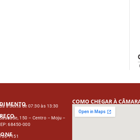
COMO CHEGAR À CÂMAR
DIMENTO
a à Sexta de 07:30 às 13:30
REÇO
Saudade, 150 – Centro – Moju –
CEP: 68450-000
FONE
3756-1151