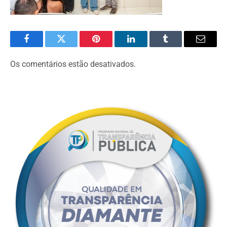
Facebook
Twitter
Pinterest
O
Tumblr
E-
LinkedIn
mail
Os comentários estão desativados.