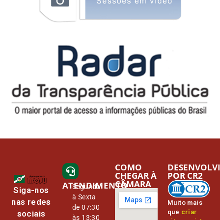
COMO
DESENVOLV
CHEGAR À
POR CR2
CÂMARA
ATENDIMENTO
Segunda
Siga-nos
à Sexta
nas redes
Muito mais
de 07:30
que
criar
sociais
às 13:30