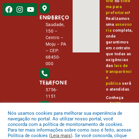
site
ou
siste
ma para
prefeituras
!
ENDEREÇO
Tv Da
Realizamos
Saudade,
uma
assesso
ria
completa,
150 –
onde
Centro –
garantimos
Moju – PA
em contrato
– CEP:
que todas as
68450-
exigências
000
das
leis de
transparênci
a
TELEFONE
(91)
pública
serã
o atendidas.
3756-
1151
Conheça
o
PNTP
e
o
Radar da
Nós usamos cookies para melhorar sua experiência de
E-MAIL
Transparênc
camara@
navegação no portal. Ao utilizar nosso portal, você
ia Pública
cmmoju.p
concorda com a política de monitoramento de cookies.
a.gov.br
Para ter mais informações sobre como isso é feito, acesse
Política de cookies (
Leia mais
). Se você concorda, clique