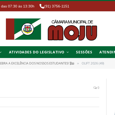
. das 07:30 às 13:30h
(91) 3756-1151
ATIVIDADES DO LEGISLATIVO
SESSÕES
ATENDI
EBRA A EXCELÊNCIA DOS NOSSOS ESTUDANTES! 🎖️📖
OLIFT 2026 (49)
»
0