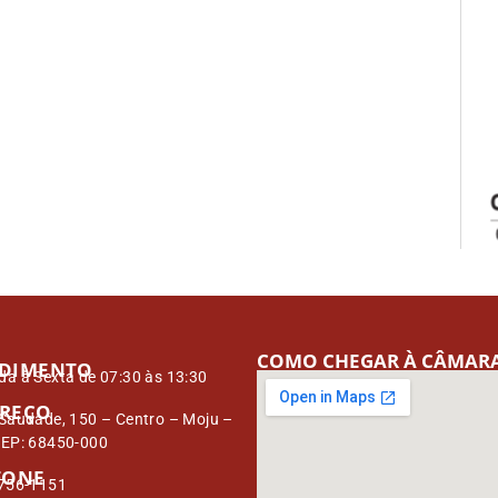
COMO CHEGAR À CÂMAR
DIMENTO
a à Sexta de 07:30 às 13:30
REÇO
Saudade, 150 – Centro – Moju –
CEP: 68450-000
FONE
3756-1151