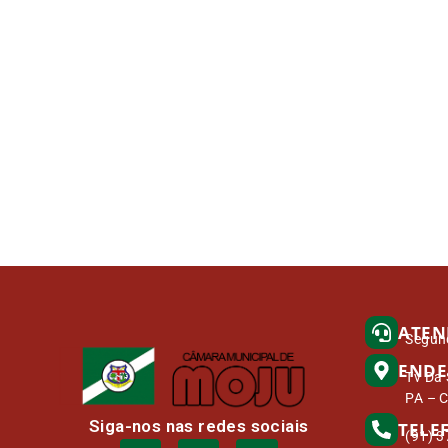
ATEN
Segund
ENDE
Tv Da 
PA – 
Siga-nos nas redes sociais
TELE
(91) 