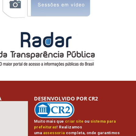
A
DESENVOLVIDO POR CR2
Muito mais que
criar site
ou
sistema para
prefeituras
! Realizamos
uma
assessoria
completa, onde garantimos