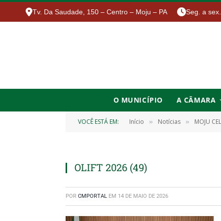
Tv. Da Saudade, 150 – Centro – Moju – PA
Seg. a sex
O MUNICÍPIO
A CÂMARA
VOCÊ ESTÁ EM:
Início
Notícias
MOJU CEL
»
»
OLIFT 2026 (49)
POR
CMPORTAL
EM
14 DE MAIO DE 2026