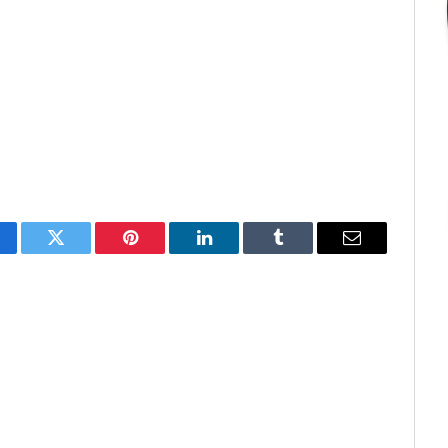
cebook
Twitter
Pinterest
O
Tumblr
E-
LinkedIn
mail