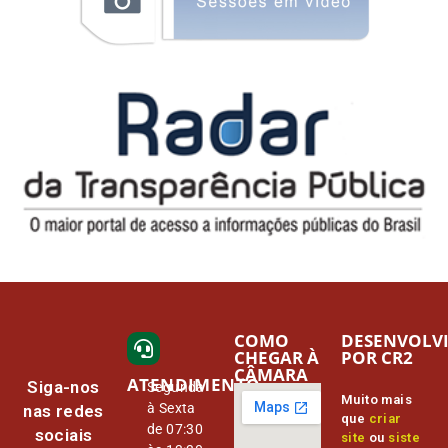
COMO
DESENVOLV
CHEGAR À
POR CR2
CÂMARA
ATENDIMENTO
Siga-nos
Segunda
Muito mais
à Sexta
nas redes
que
criar
de 07:30
sociais
site
ou
siste