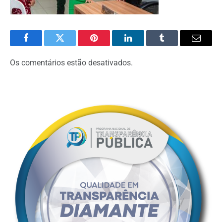
Facebook
Twitter
Pinterest
O
Tumblr
E-
LinkedIn
mail
Os comentários estão desativados.