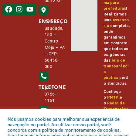
às 13:30
ma para
prefeituras
!
Realizamos
ENDEREÇO
uma
assesso
Tv Da
ria
completa,
Saudade,
onde
150 –
garantimos
Centro –
em contrato
Moju – PA
que todas as
– CEP:
exigências
68450-
das
leis de
transparênci
000
a
pública
serã
o atendidas.
TELEFONE
(91)
Conheça
3756-
o
PNTP
e
1151
o
Radar da
Transparênc
ia Pública
Nós usamos cookies para melhorar sua experiência de
E-MAIL
camara@
navegação no portal. Ao utilizar nosso portal, você
cmmoju.p
concorda com a política de monitoramento de cookies.
a.gov.br
Para ter mais informações sobre como isso é feito, acesse