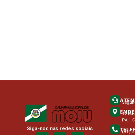
ATEN
Segund
ENDE
Tv Da 
PA – 
Siga-nos nas redes sociais
TELE
(91) 