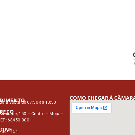
COMO CHEGAR À CÂMAR
DIMENTO
a à Sexta de 07:30 às 13:30
REÇO
Saudade, 150 – Centro – Moju –
CEP: 68450-000
FONE
3756-1151