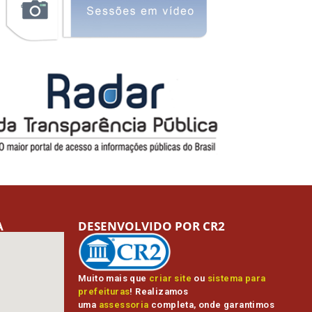
A
DESENVOLVIDO POR CR2
Muito mais que
criar site
ou
sistema para
prefeituras
! Realizamos
uma
assessoria
completa, onde garantimos