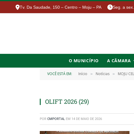
Tv. Da Saudade, 150 – Centro – Moju – PA
Seg. a sex
O MUNICÍPIO
A CÂMARA
VOCÊ ESTÁ EM:
Início
Notícias
MOJU CEL
»
»
OLIFT 2026 (29)
POR
CMPORTAL
EM
14 DE MAIO DE 2026