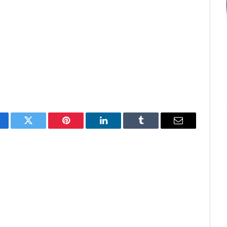
cebook
Twitter
Pinterest
O
Tumblr
E-
LinkedIn
mail