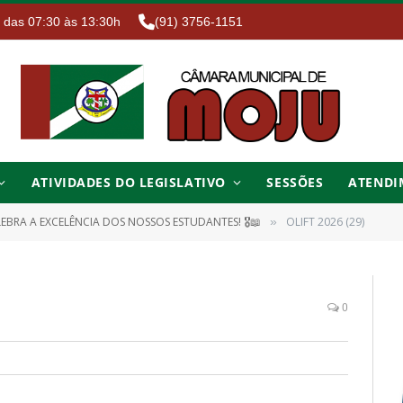
. das 07:30 às 13:30h
(91) 3756-1151
ATIVIDADES DO LEGISLATIVO
SESSÕES
ATENDI
EBRA A EXCELÊNCIA DOS NOSSOS ESTUDANTES! 🎖️📖
OLIFT 2026 (29)
»
0