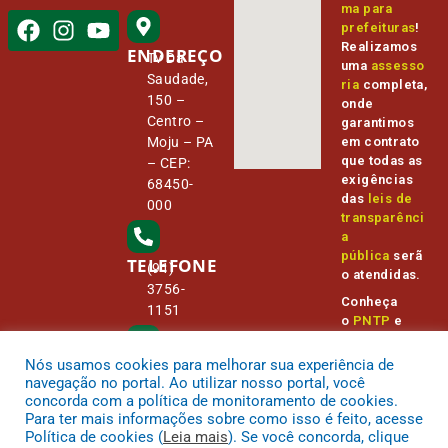
ma para
prefeituras
!
Realizamos
ENDEREÇO
Tv Da
uma
assesso
Saudade,
ria
completa,
150 –
onde
Centro –
garantimos
Moju – PA
em contrato
que todas as
– CEP:
exigências
68450-
das
leis de
000
transparênci
a
pública
serã
TELEFONE
(91)
o atendidas.
3756-
Conheça
1151
o
PNTP
e
o
Radar da
Transparênc
Nós usamos cookies para melhorar sua experiência de
E-MAIL
camara@
ia Pública
navegação no portal. Ao utilizar nosso portal, você
cmmoju.p
concorda com a política de monitoramento de cookies.
a.gov.br
Para ter mais informações sobre como isso é feito, acesse
Política de cookies (
Leia mais
). Se você concorda, clique