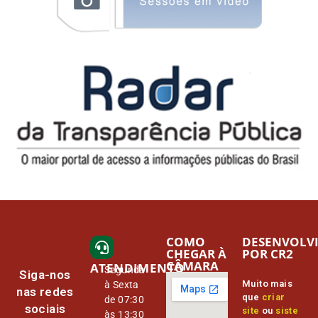
COMO
DESENVOLV
CHEGAR À
POR CR2
CÂMARA
ATENDIMENTO
Segunda
Siga-nos
Muito mais
à Sexta
nas redes
que
criar
de 07:30
sociais
site
ou
siste
às 13:30