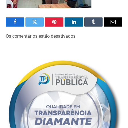
Facebook
Twitter
Pinterest
O
Tumblr
E-
LinkedIn
mail
Os comentários estão desativados.