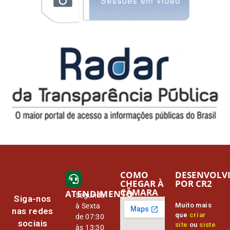
COMO
DESENVOLV
CHEGAR À
POR CR2
CÂMARA
ATENDIMENTO
Segunda
Siga-nos
Muito mais
à Sexta
nas redes
que
criar
de 07:30
sociais
site
ou
siste
às 13:30