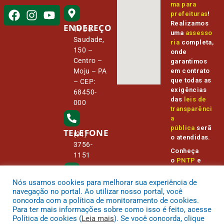
ma para
prefeituras
!
Realizamos
ENDEREÇO
Tv Da
uma
assesso
Saudade,
ria
completa,
150 –
onde
Centro –
garantimos
Moju – PA
em contrato
que todas as
– CEP:
exigências
68450-
das
leis de
000
transparênci
a
pública
serã
TELEFONE
(91)
o atendidas.
3756-
Conheça
1151
o
PNTP
e
o
Radar da
Transparênc
Nós usamos cookies para melhorar sua experiência de
E-MAIL
camara@
ia Pública
navegação no portal. Ao utilizar nosso portal, você
cmmoju.p
concorda com a política de monitoramento de cookies.
a.gov.br
Para ter mais informações sobre como isso é feito, acesse
Política de cookies (
Leia mais
). Se você concorda, clique