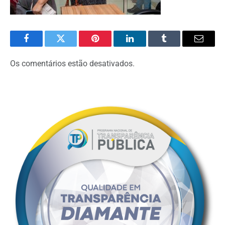
Facebook
Twitter
Pinterest
O
Tumblr
E-
LinkedIn
mail
Os comentários estão desativados.