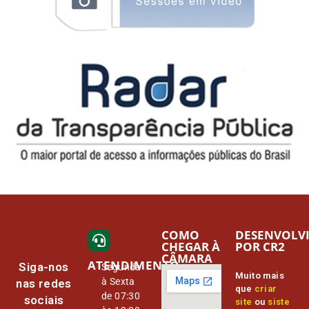
COMO
DESENVOLV
CHEGAR À
POR CR2
CÂMARA
ATENDIMENTO
Siga-nos
Segunda
Muito mais
à Sexta
nas redes
que
criar
de 07:30
sociais
site
ou
siste