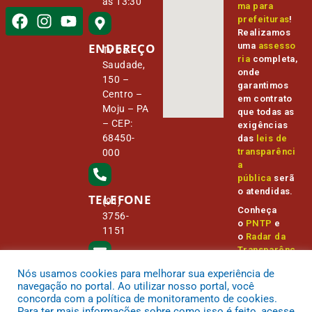
às 13:30
ma para
prefeituras
!
Realizamos
ENDEREÇO
uma
assesso
Tv Da
ria
completa,
Saudade,
onde
150 –
garantimos
Centro –
em contrato
Moju – PA
que todas as
– CEP:
exigências
68450-
das
leis de
transparênci
000
a
pública
serã
o atendidas.
TELEFONE
(91)
Conheça
3756-
o
PNTP
e
1151
o
Radar da
Transparênc
ia Pública
Nós usamos cookies para melhorar sua experiência de
E-MAIL
camara@
navegação no portal. Ao utilizar nosso portal, você
cmmoju.p
concorda com a política de monitoramento de cookies.
a.gov.br
Para ter mais informações sobre como isso é feito, acesse