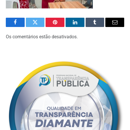
Facebook
Twitter
Pinterest
O
Tumblr
E-
LinkedIn
mail
Os comentários estão desativados.