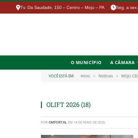
Tv. Da Saudade, 150 – Centro – Moju – PA
Seg. a sex
O MUNICÍPIO
A CÂMARA
VOCÊ ESTÁ EM:
Início
Notícias
MOJU CEL
»
»
OLIFT 2026 (18)
POR
CMPORTAL
EM
14 DE MAIO DE 2026