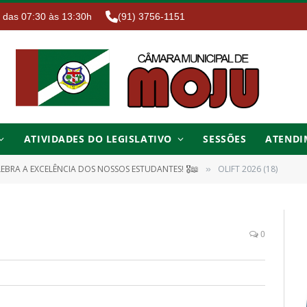
. das 07:30 às 13:30h
(91) 3756-1151
ATIVIDADES DO LEGISLATIVO
SESSÕES
ATENDI
EBRA A EXCELÊNCIA DOS NOSSOS ESTUDANTES! 🎖️📖
OLIFT 2026 (18)
»
0