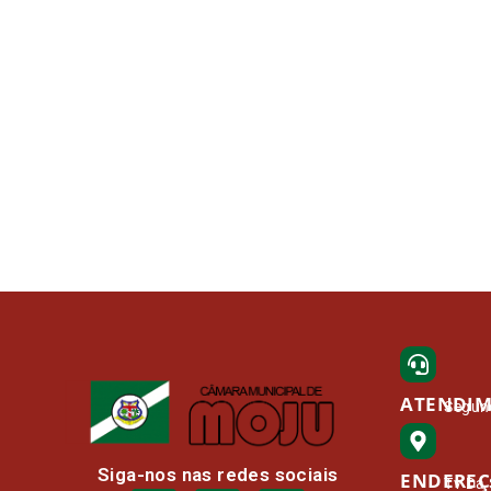
ATENDI
Segund
Siga-nos nas redes sociais
ENDERE
Tv Da 