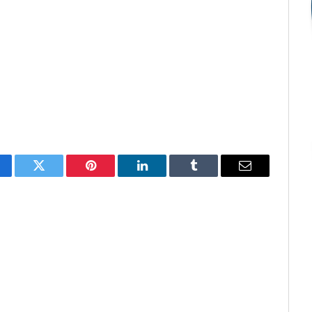
cebook
Twitter
Pinterest
O
Tumblr
E-
LinkedIn
mail