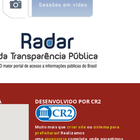
A
DESENVOLVIDO POR CR2
Muito mais que
criar site
ou
sistema para
prefeituras
! Realizamos
uma
assessoria
completa, onde garantimos