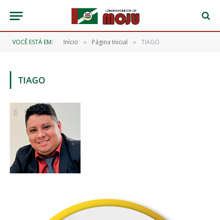
VOCÊ ESTÁ EM:
Início
Página Inicial
TIAGO
»
»
TIAGO