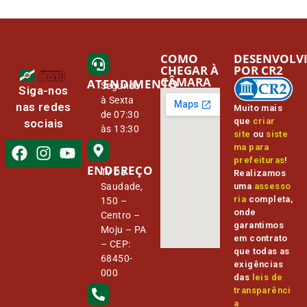
COMO
DESENVOLV
CHEGAR À
POR CR2
CÂMARA
ATENDIMENTO
Segunda
Siga-nos
à Sexta
nas redes
Muito mais
de 07:30
que
criar
sociais
às 13:30
site
ou
siste
ma para
prefeituras
!
ENDEREÇO
Tv Da
Realizamos
Saudade,
uma
assesso
ria
completa,
150 –
onde
Centro –
garantimos
Moju – PA
em contrato
– CEP:
que todas as
68450-
exigências
000
das
leis de
transparênci
a