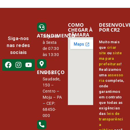
COMO
DESENVOLV
CHEGAR À
POR CR2
CÂMARA
ATENDIMENTO
Segunda
Siga-nos
Muito mais
à Sexta
nas redes
que
criar
de 07:30
sociais
site
ou
siste
às 13:30
ma para
prefeituras
!
Realizamos
ENDEREÇO
Tv Da
uma
assesso
Saudade,
ria
completa,
150 –
onde
Centro –
garantimos
Moju – PA
em contrato
que todas as
– CEP:
exigências
68450-
das
leis de
000
transparênci
a