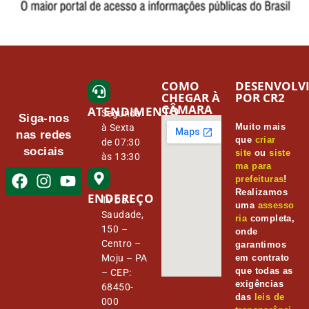
COMO
DESENVOLV
CHEGAR À
POR CR2
CÂMARA
ATENDIMENTO
Segunda
Siga-nos
Muito mais
à Sexta
nas redes
que
criar
de 07:30
sociais
site
ou
siste
às 13:30
ma para
prefeituras
!
Realizamos
ENDEREÇO
Tv Da
uma
assesso
Saudade,
ria
completa,
150 –
onde
Centro –
garantimos
Moju – PA
em contrato
que todas as
– CEP:
exigências
68450-
das
leis de
000