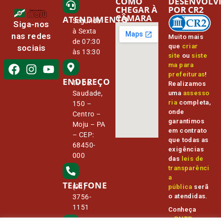
COMO
DESENVOLV
CHEGAR À
POR CR2
CÂMARA
ATENDIMENTO
Segunda
Siga-nos
à Sexta
nas redes
Muito mais
de 07:30
que
criar
sociais
às 13:30
site
ou
siste
ma para
prefeituras
!
ENDEREÇO
Tv Da
Realizamos
Saudade,
uma
assesso
ria
completa,
150 –
onde
Centro –
garantimos
Moju – PA
em contrato
– CEP:
que todas as
68450-
exigências
000
das
leis de
transparênci
a
TELEFONE
(91)
pública
serã
o atendidas.
3756-
1151
Conheça
o
PNTP
e