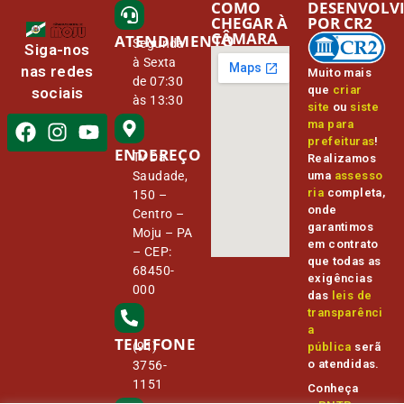
COMO
DESENVOLV
CHEGAR À
POR CR2
CÂMARA
ATENDIMENTO
Segunda
Siga-nos
à Sexta
nas redes
Muito mais
de 07:30
que
criar
sociais
às 13:30
site
ou
siste
ma para
prefeituras
!
ENDEREÇO
Tv Da
Realizamos
Saudade,
uma
assesso
ria
completa,
150 –
onde
Centro –
garantimos
Moju – PA
em contrato
– CEP:
que todas as
68450-
exigências
000
das
leis de
transparênci
a
TELEFONE
(91)
pública
serã
o atendidas.
3756-
1151
Conheça