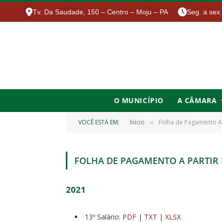
Tv. Da Saudade, 150 – Centro – Moju – PA
Seg. a sex
O MUNICÍPIO
A CÂMARA
VOCÊ ESTÁ EM:
Início
Folha de Pagamento A 
»
FOLHA DE PAGAMENTO A PARTIR 
2021
13º Salário:
PDF
|
TXT
|
XLSX