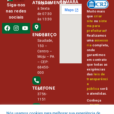
CÂMARA
ATENDIMENTO
Segunda
Siga-nos
à Sexta
nas redes
Muito mais
de 07:30
que
criar
sociais
às 13:30
site
ou
siste
ma para
prefeituras
!
ENDEREÇO
Tv Da
Realizamos
Saudade,
uma
assesso
ria
completa,
150 –
onde
Centro –
garantimos
Moju – PA
em contrato
– CEP:
que todas as
68450-
exigências
000
das
leis de
transparênci
a
TELEFONE
(91)
pública
serã
o atendidas.
3756-
1151
Conheça
o
PNTP
e
o
Radar da
Nós usamos cookies para melhorar sua experiência de