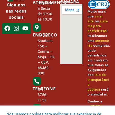
CÂMARA
ATENDIMENTO
Segunda
Siga-nos
à Sexta
nas redes
Muito mais
de 07:30
que
criar
sociais
às 13:30
site
ou
siste
ma para
prefeituras
!
ENDEREÇO
Tv Da
Realizamos
Saudade,
uma
assesso
ria
completa,
150 –
onde
Centro –
garantimos
Moju – PA
em contrato
– CEP:
que todas as
68450-
exigências
000
das
leis de
transparênci
a
TELEFONE
(91)
pública
serã
o atendidas.
3756-
1151
Conheça
o
PNTP
e
o
Radar da
Nós usamos cookies para melhorar sua experiência de