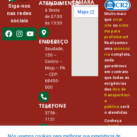
CÂMARA
ATENDIMENTO
Segunda
Siga-nos
à Sexta
nas redes
Muito mais
de 07:30
que
criar
sociais
às 13:30
site
ou
siste
ma para
prefeituras
!
ENDEREÇO
Tv Da
Realizamos
Saudade,
uma
assesso
ria
completa,
150 –
onde
Centro –
garantimos
Moju – PA
em contrato
– CEP:
que todas as
68450-
exigências
000
das
leis de
transparênci
a
TELEFONE
(91)
pública
serã
o atendidas.
3756-
1151
Conheça
o
PNTP
e
o
Radar da
Nós usamos cookies para melhorar sua experiência de