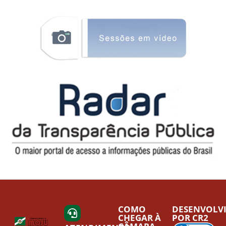
COMO
DESENVOLV
CHEGAR À
POR CR2