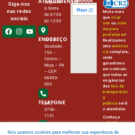
CÂMARA
ATENDIMENTO
Segunda
Siga-nos
à Sexta
nas redes
Muito mais
de 07:30
que
criar
sociais
às 13:30
site
ou
siste
ma para
prefeituras
!
ENDEREÇO
Tv Da
Realizamos
Saudade,
uma
assesso
ria
completa,
150 –
onde
Centro –
garantimos
Moju – PA
em contrato
– CEP:
que todas as
68450-
exigências
000
das
leis de
transparênci
a
TELEFONE
(91)
pública
serã
o atendidas.
3756-
1151
Conheça
o
PNTP
e
o
Radar da
Nós usamos cookies para melhorar sua experiência de
E-MAIL
Transparênc
camara@