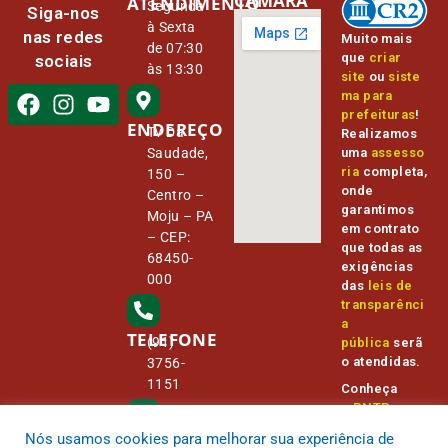
CÂMARA
ATENDIMENTO
Segunda
Siga-nos
à Sexta
nas redes
Muito mais
de 07:30
que
criar
sociais
às 13:30
site
ou
siste
ma para
prefeituras
!
ENDEREÇO
Tv Da
Realizamos
Saudade,
uma
assesso
ria
completa,
150 –
onde
Centro –
garantimos
Moju – PA
em contrato
– CEP:
que todas as
68450-
exigências
000
das
leis de
transparênci
a
TELEFONE
(91)
pública
serã
o atendidas.
3756-
1151
Conheça
o
PNTP
e
o
Radar da
Nós usamos cookies para melhorar sua experiência de
E-MAIL
Transparênc
camara@