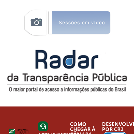
COMO
DESENVOLV
CHEGAR À
POR CR2