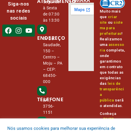
CÂMARA
ATENDIMENTO
Segunda
Siga-nos
à Sexta
nas redes
Muito mais
de 07:30
que
criar
sociais
às 13:30
site
ou
siste
ma para
prefeituras
!
ENDEREÇO
Tv Da
Realizamos
Saudade,
uma
assesso
ria
completa,
150 –
onde
Centro –
garantimos
Moju – PA
em contrato
– CEP:
que todas as
68450-
exigências
000
das
leis de
transparênci
a
TELEFONE
(91)
pública
serã
o atendidas.
3756-
1151
Conheça
o
PNTP
e
o
Radar da
Nós usamos cookies para melhorar sua experiência de
E-MAIL
Transparênc
camara@