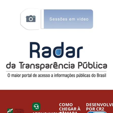
COMO
DESENVOLV
CHEGAR À
POR CR2