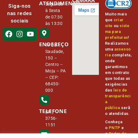
CÂMARA
ATENDIMENTO
Segunda
Siga-nos
à Sexta
nas redes
Muito mais
de 07:30
que
criar
sociais
às 13:30
site
ou
siste
ma para
prefeituras
!
ENDEREÇO
Realizamos
Tv Da
uma
assesso
Saudade,
ria
completa,
150 –
onde
Centro –
garantimos
Moju – PA
em contrato
– CEP:
que todas as
68450-
exigências
000
das
leis de
transparênci
a
pública
serã
TELEFONE
(91)
o atendidas.
3756-
Conheça
1151
o
PNTP
e
o
Radar da