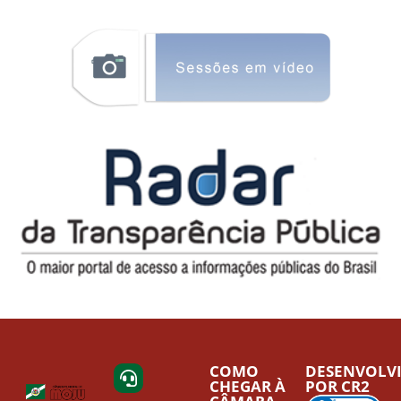
COMO
DESENVOLV
CHEGAR À
POR CR2