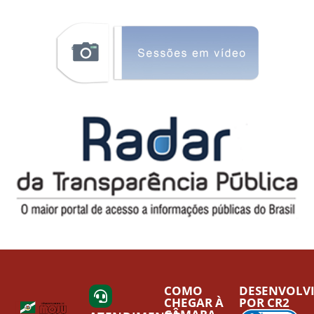
COMO
DESENVOLV
CHEGAR À
POR CR2