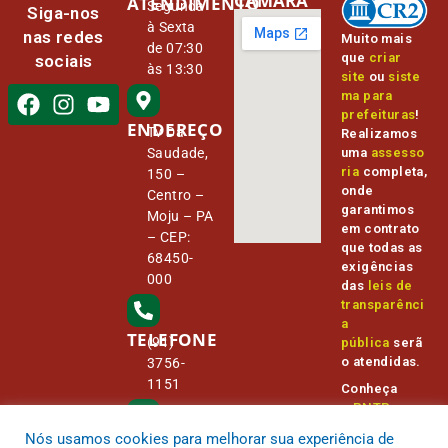
CÂMARA
ATENDIMENTO
Segunda
Siga-nos
à Sexta
nas redes
Muito mais
de 07:30
que
criar
sociais
às 13:30
site
ou
siste
ma para
prefeituras
!
ENDEREÇO
Tv Da
Realizamos
Saudade,
uma
assesso
ria
completa,
150 –
onde
Centro –
garantimos
Moju – PA
em contrato
– CEP:
que todas as
68450-
exigências
000
das
leis de
transparênci
a
TELEFONE
(91)
pública
serã
o atendidas.
3756-
1151
Conheça
o
PNTP
e
o
Radar da
Nós usamos cookies para melhorar sua experiência de
E-MAIL
Transparênc
camara@