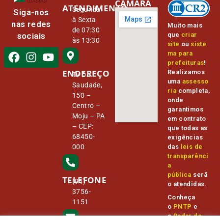
CÂMARA
ATENDIMENTO
Segunda
Siga-nos
à Sexta
nas redes
Muito mais
de 07:30
que
criar
sociais
às 13:30
site
ou
siste
ma para
prefeituras
!
ENDEREÇO
Realizamos
Tv Da
uma
assesso
Saudade,
ria
completa,
150 –
onde
Centro –
garantimos
Moju – PA
em contrato
– CEP:
que todas as
68450-
exigências
000
das
leis de
transparênci
a
pública
serã
TELEFONE
(91)
o atendidas.
3756-
Conheça
1151
o
PNTP
e
o
Radar da