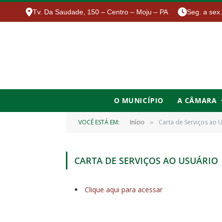
Tv. Da Saudade, 150 – Centro – Moju – PA
Seg. a sex
O MUNICÍPIO
A CÂMARA
VOCÊ ESTÁ EM:
Início
Carta de Serviços ao 
»
CARTA DE SERVIÇOS AO USUÁRIO
Clique aqui para acessar