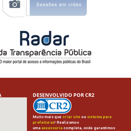
A
DESENVOLVIDO POR CR2
Muito mais que
criar site
ou
sistema para
prefeituras
! Realizamos
uma
assessoria
completa, onde garantimos