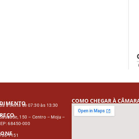
COMO CHEGAR À CÂMAR
DIMENTO
a à Sexta de 07:30 às 13:30
REÇO
Saudade, 150 – Centro – Moju –
CEP: 68450-000
FONE
3756-1151