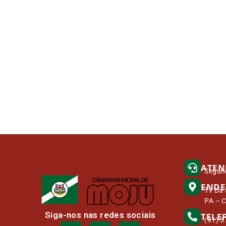
ATEN
Segund
ENDE
Tv Da 
PA – 
Siga-nos nas redes sociais
TELE
(91) 