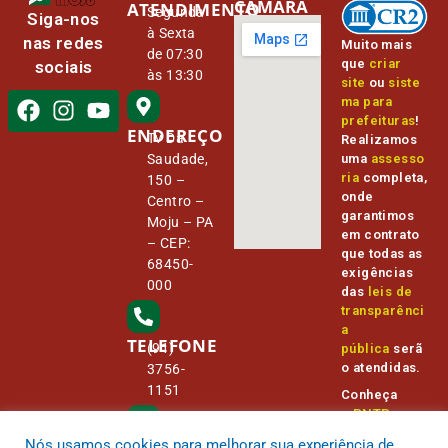
CÂMARA
ATENDIMENTO
Segunda
Siga-nos
à Sexta
nas redes
Muito mais
de 07:30
que
criar
sociais
às 13:30
site
ou
siste
ma para
prefeituras
!
ENDEREÇO
Tv Da
Realizamos
Saudade,
uma
assesso
ria
completa,
150 –
onde
Centro –
garantimos
Moju – PA
em contrato
– CEP:
que todas as
68450-
exigências
000
das
leis de
transparênci
a
TELEFONE
(91)
pública
serã
o atendidas.
3756-
1151
Conheça
o
PNTP
e
o
Radar da
Nós usamos cookies para melhorar sua experiência de