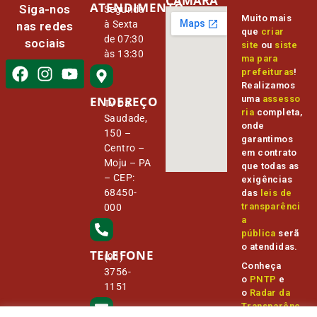
CÂMARA
ATENDIMENTO
Siga-nos
Segunda
Muito mais
à Sexta
nas redes
que
criar
de 07:30
sociais
site
ou
siste
às 13:30
ma para
prefeituras
!
Realizamos
ENDEREÇO
uma
assesso
Tv Da
ria
completa,
Saudade,
onde
150 –
garantimos
Centro –
em contrato
Moju – PA
que todas as
– CEP:
exigências
68450-
das
leis de
transparênci
000
a
pública
serã
o atendidas.
TELEFONE
(91)
Conheça
3756-
o
PNTP
e
1151
o
Radar da
Transparênc