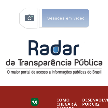
COMO
DESENVOLV
CHEGAR À
POR CR2