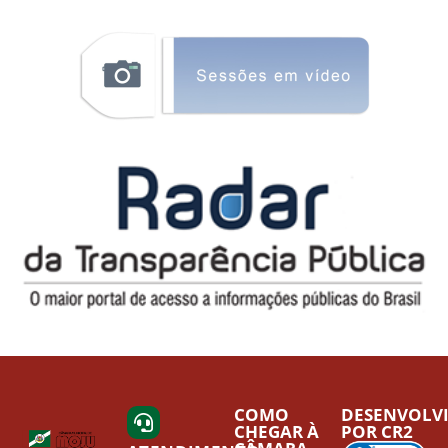
COMO
DESENVOLV
CHEGAR À
POR CR2