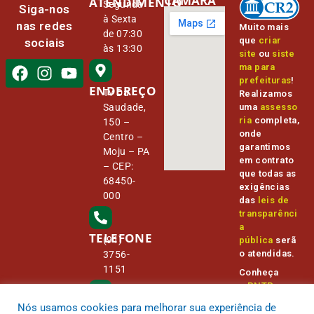
CÂMARA
ATENDIMENTO
Segunda
Siga-nos
à Sexta
nas redes
Muito mais
de 07:30
que
criar
sociais
às 13:30
site
ou
siste
ma para
prefeituras
!
ENDEREÇO
Tv Da
Realizamos
Saudade,
uma
assesso
ria
completa,
150 –
onde
Centro –
garantimos
Moju – PA
em contrato
– CEP:
que todas as
68450-
exigências
000
das
leis de
transparênci
a
TELEFONE
(91)
pública
serã
o atendidas.
3756-
1151
Conheça
o
PNTP
e
o
Radar da
Nós usamos cookies para melhorar sua experiência de
E-MAIL
Transparênc
camara@