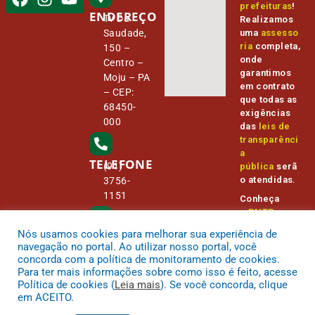
prefeituras
!
ENDEREÇO
Tv Da
Realizamos
Saudade,
uma
assesso
ria
completa,
150 –
onde
Centro –
garantimos
Moju – PA
em contrato
– CEP:
que todas as
68450-
exigências
000
das
leis de
transparênci
a
TELEFONE
(91)
pública
serã
o atendidas.
3756-
1151
Conheça
o
PNTP
e
o
Radar da
Nós usamos cookies para melhorar sua experiência de
E-MAIL
Transparênc
camara@
navegação no portal. Ao utilizar nosso portal, você
ia Pública
cmmoju.p
concorda com a política de monitoramento de cookies.
a.gov.br
Para ter mais informações sobre como isso é feito, acesse
Política de cookies (
Leia mais
). Se você concorda, clique
em ACEITO.