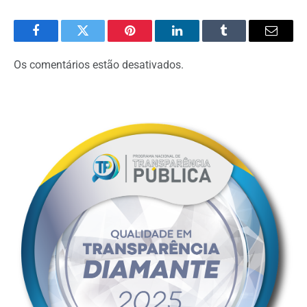
Facebook
Twitter
Pinterest
O
Tumblr
E-
LinkedIn
mail
Os comentários estão desativados.