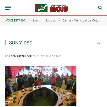
VOCÊ ESTÁ EM:
Início
Notícias
​Câmara Municipal de Moju realiza Sessão Especial para homenagear as Mães Mojuenses
»
»
SONY DSC
0
POR
ADMINISTRADOR
EM
21 DE MAIO DE 2017