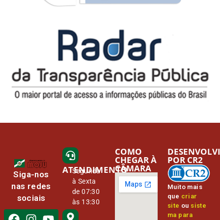
COMO
DESENVOLV
CHEGAR À
POR CR2
CÂMARA
ATENDIMENTO
Segunda
Siga-nos
à Sexta
nas redes
Muito mais
de 07:30
que
criar
sociais
às 13:30
site
ou
siste
ma para