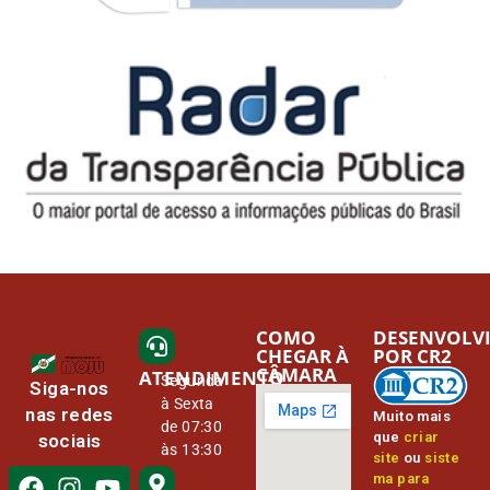
COMO
DESENVOLV
CHEGAR À
POR CR2
CÂMARA
ATENDIMENTO
Segunda
Siga-nos
à Sexta
nas redes
Muito mais
de 07:30
que
criar
sociais
às 13:30
site
ou
siste
ma para