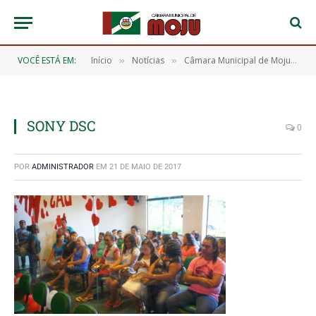
VOCÊ ESTÁ EM:
Início
Notícias
​Câmara Municipal de Moju realiza Sessão Especial para homenagear as Mães Mojuenses
»
»
SONY DSC
0
POR
ADMINISTRADOR
EM
21 DE MAIO DE 2017