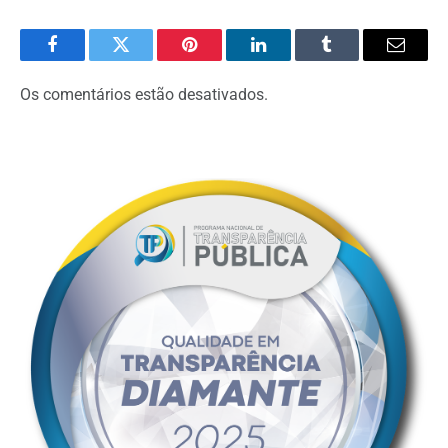
Facebook
Twitter
Pinterest
O
Tumblr
E-
LinkedIn
mail
Os comentários estão desativados.