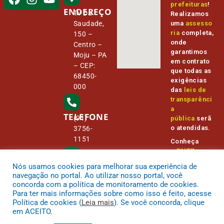
prefeituras
!
ENDEREÇO
Tv Da
Realizamos
Saudade,
uma
assesso
ria
completa,
150 –
onde
Centro –
garantimos
Moju – PA
em contrato
– CEP:
que todas as
68450-
exigências
000
das
leis de
transparênci
a
TELEFONE
(91)
pública
serã
o atendidas.
3756-
1151
Conheça
o
PNTP
e
o
Radar da
Nós usamos cookies para melhorar sua experiência de
E-MAIL
Transparênc
camara@
navegação no portal. Ao utilizar nosso portal, você
ia Pública
cmmoju.p
concorda com a política de monitoramento de cookies.
a.gov.br
Para ter mais informações sobre como isso é feito, acesse
Política de cookies (
Leia mais
). Se você concorda, clique
em ACEITO.