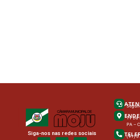
ATEN
Segund
ENDE
Tv Da 
PA – 
Siga-nos nas redes sociais
TELE
(91) 