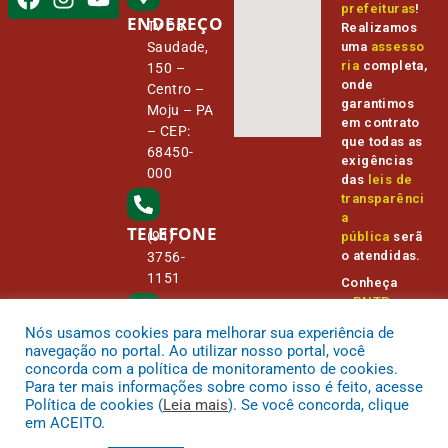
prefeituras
!
ENDEREÇO
Tv Da
Realizamos
Saudade,
uma
assesso
ria
completa,
150 –
onde
Centro –
garantimos
Moju – PA
em contrato
– CEP:
que todas as
68450-
exigências
000
das
leis de
transparênci
a
TELEFONE
(91)
pública
serã
o atendidas.
3756-
1151
Conheça
o
PNTP
e
o
Radar da
Nós usamos cookies para melhorar sua experiência de
E-MAIL
Transparênc
camara@
navegação no portal. Ao utilizar nosso portal, você
ia Pública
cmmoju.p
concorda com a política de monitoramento de cookies.
a.gov.br
Para ter mais informações sobre como isso é feito, acesse
Política de cookies (
Leia mais
). Se você concorda, clique
em ACEITO.