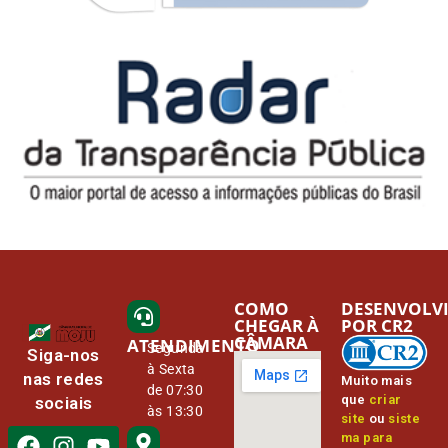
COMO
DESENVOLV
CHEGAR À
POR CR2
CÂMARA
ATENDIMENTO
Segunda
Siga-nos
à Sexta
nas redes
Muito mais
de 07:30
que
criar
sociais
às 13:30
site
ou
siste
ma para