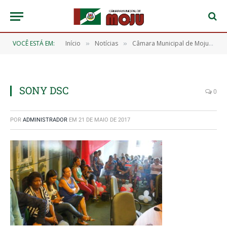
VOCÊ ESTÁ EM:
Início
Notícias
​Câmara Municipal de Moju realiza Sessão Especial para homenagear as Mães Mojuenses
»
»
SONY DSC
0
POR
ADMINISTRADOR
EM
21 DE MAIO DE 2017