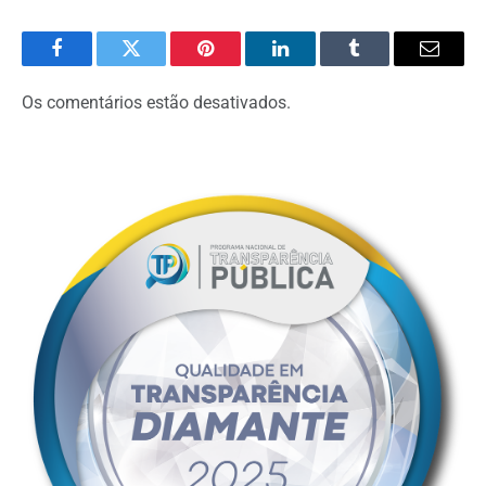
Facebook
Twitter
Pinterest
O
Tumblr
E-
LinkedIn
mail
Os comentários estão desativados.