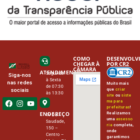
COMO
DESENVOLV
CHEGAR À
POR CR2
CÂMARA
ATENDIMENTO
Segunda
Siga-nos
à Sexta
nas redes
Muito mais
de 07:30
que
criar
sociais
às 13:30
site
ou
siste
ma para
prefeituras
!
ENDEREÇO
Realizamos
Tv Da
uma
assesso
Saudade,
ria
completa,
150 –
onde
Centro –
garantimos