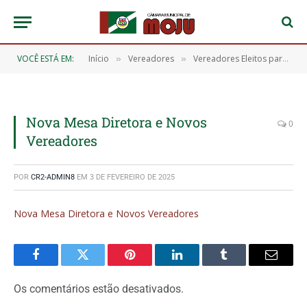
VOCÊ ESTÁ EM:
Início
Vereadores
Vereadores Eleitos para o Exercício de 2025 a 2028
»
»
Nova Mesa Diretora e Novos
0
Vereadores
POR
CR2-ADMIN8
EM
3 DE FEVEREIRO DE 2025
Nova Mesa Diretora e Novos Vereadores
Facebook
Twitter
Pinterest
O
Tumblr
E-
LinkedIn
mail
Os comentários estão desativados.