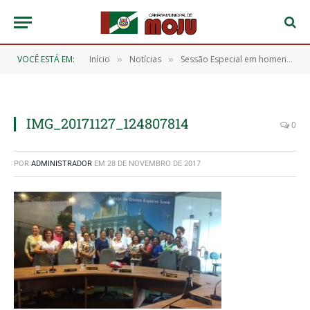
VOCÊ ESTÁ EM:
Início
Notícias
Sessão Especial em homenagem aos 27 anos de evangelização da Congregação das irmãs Franciscanas de Ingolstadt em Moju
»
»
IMG_20171127_124807814
0
POR
ADMINISTRADOR
EM
28 DE NOVEMBRO DE 2017