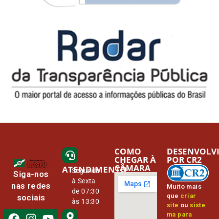
COMO
DESENVOLV
CHEGAR À
POR CR2
CÂMARA
ATENDIMENTO
Segunda
Siga-nos
à Sexta
nas redes
Muito mais
de 07:30
que
criar
sociais
às 13:30
site
ou
siste
ma para