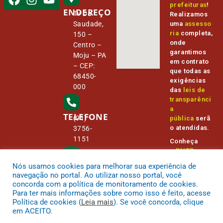
prefeituras
!
ENDEREÇO
Tv Da
Realizamos
Saudade,
uma
assesso
ria
completa,
150 –
onde
Centro –
garantimos
Moju – PA
em contrato
– CEP:
que todas as
68450-
exigências
000
das
leis de
transparênci
a
TELEFONE
(91)
pública
serã
o atendidas.
3756-
1151
Conheça
o
PNTP
e
o
Radar da
Nós usamos cookies para melhorar sua experiência de
E-MAIL
Transparênc
camara@
navegação no portal. Ao utilizar nosso portal, você
ia Pública
cmmoju.p
concorda com a política de monitoramento de cookies.
a.gov.br
Para ter mais informações sobre como isso é feito, acesse
Política de cookies (
Leia mais
). Se você concorda, clique
em ACEITO.