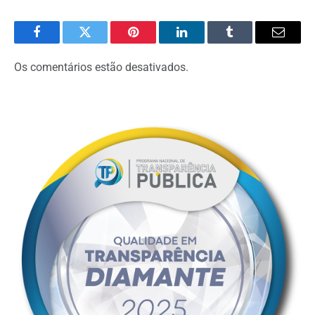
Facebook
Twitter
Pinterest
O
Tumblr
E-
LinkedIn
mail
Os comentários estão desativados.