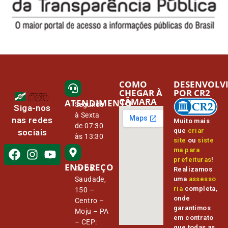
COMO
DESENVOLV
CHEGAR À
POR CR2
CÂMARA
ATENDIMENTO
Segunda
Siga-nos
à Sexta
nas redes
Muito mais
de 07:30
que
criar
sociais
às 13:30
site
ou
siste
ma para
prefeituras
!
ENDEREÇO
Tv Da
Realizamos
Saudade,
uma
assesso
ria
completa,
150 –
onde
Centro –
garantimos
Moju – PA
em contrato
– CEP:
que todas as