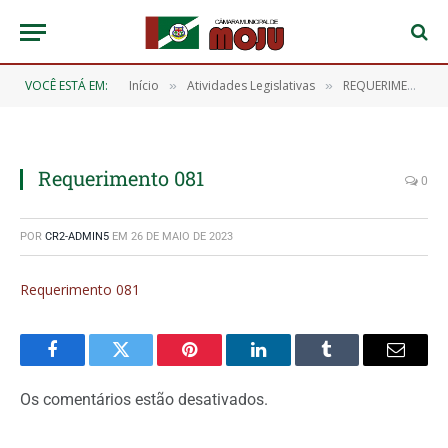
VOCÊ ESTÁ EM:
Início
Atividades Legislativas
REQUERIMENTOS 2021
»
»
Requerimento 081
0
POR
CR2-ADMIN5
EM
26 DE MAIO DE 2023
Requerimento 081
Facebook
Twitter
Pinterest
O
Tumblr
E-
LinkedIn
mail
Os comentários estão desativados.