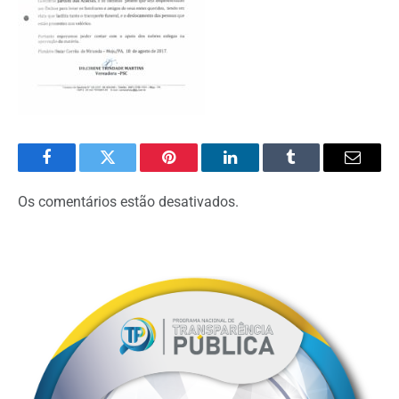
Facebook
Twitter
Pinterest
O
Tumblr
E-
LinkedIn
mail
Os comentários estão desativados.