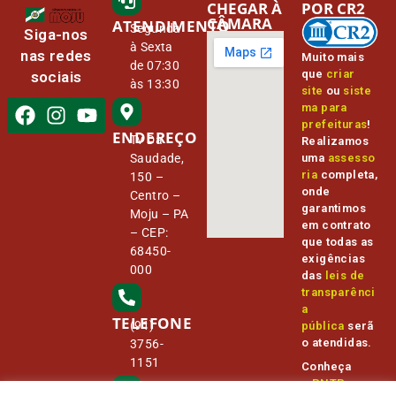
CHEGAR À
POR CR2
CÂMARA
ATENDIMENTO
Segunda
Siga-nos
à Sexta
nas redes
Muito mais
de 07:30
que
criar
sociais
às 13:30
site
ou
siste
ma para
prefeituras
!
ENDEREÇO
Tv Da
Realizamos
Saudade,
uma
assesso
ria
completa,
150 –
onde
Centro –
garantimos
Moju – PA
em contrato
– CEP:
que todas as
68450-
exigências
000
das
leis de
transparênci
a
TELEFONE
(91)
pública
serã
o atendidas.
3756-
1151
Conheça
o
PNTP
e