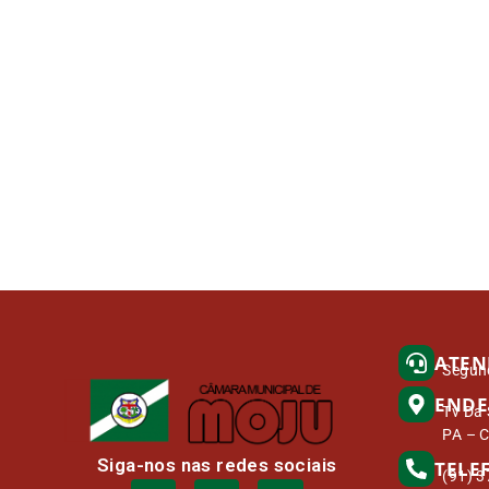
ATEN
Segund
ENDE
Tv Da 
PA – 
Siga-nos nas redes sociais
TELE
(91) 