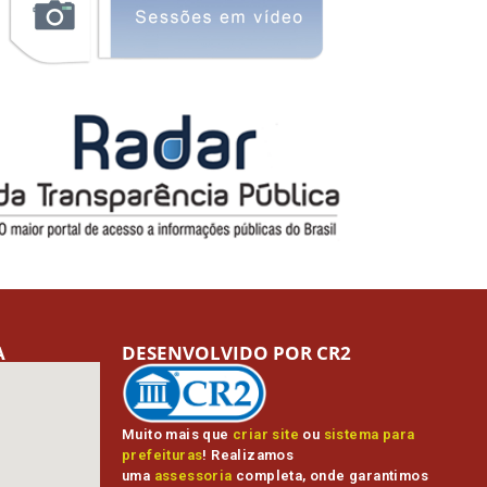
A
DESENVOLVIDO POR CR2
Muito mais que
criar site
ou
sistema para
prefeituras
! Realizamos
uma
assessoria
completa, onde garantimos