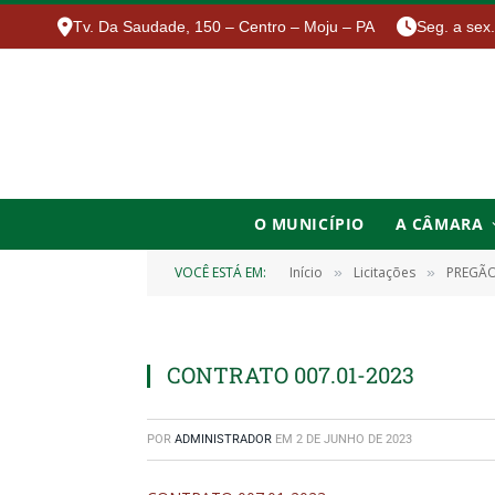
Tv. Da Saudade, 150 – Centro – Moju – PA
Seg. a sex
O MUNICÍPIO
A CÂMARA
VOCÊ ESTÁ EM:
Início
Licitações
PREGÃO ELETR
»
»
CONTRATO 007.01-2023
POR
ADMINISTRADOR
EM
2 DE JUNHO DE 2023