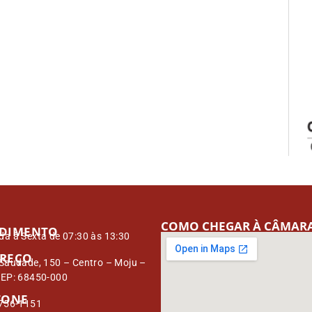
COMO CHEGAR À CÂMAR
DIMENTO
a à Sexta de 07:30 às 13:30
REÇO
Saudade, 150 – Centro – Moju –
CEP: 68450-000
FONE
3756-1151