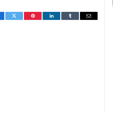
cebook
Twitter
Pinterest
O
Tumblr
E-
LinkedIn
mail