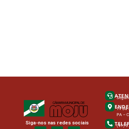
ATEN
Segund
ENDE
Tv Da 
PA – 
Siga-nos nas redes sociais
TELE
(91) 