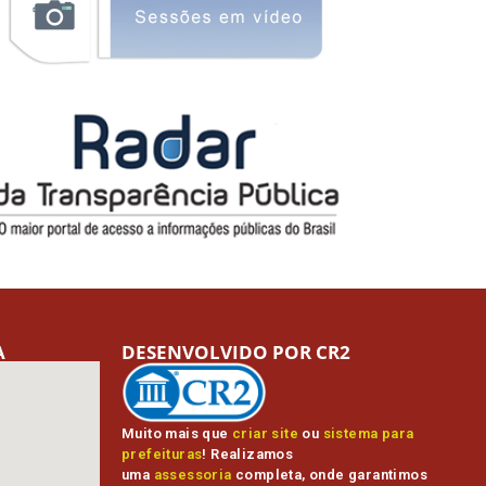
A
DESENVOLVIDO POR CR2
Muito mais que
criar site
ou
sistema para
prefeituras
! Realizamos
uma
assessoria
completa, onde garantimos