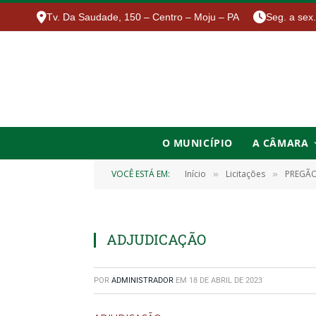
Tv. Da Saudade, 150 – Centro – Moju – PA
Seg. a sex
O MUNICÍPIO
A CÂMARA
VOCÊ ESTÁ EM:
Início
Licitações
PREGÃO 
»
»
ADJUDICAÇÃO
POR
ADMINISTRADOR
EM
18 DE ABRIL DE 2023