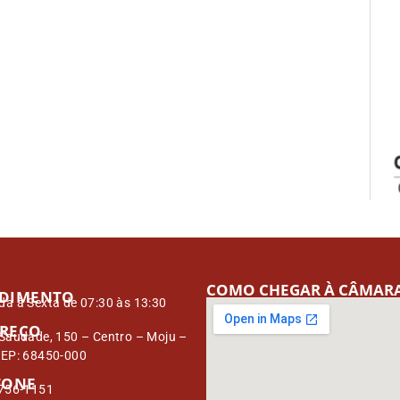
COMO CHEGAR À CÂMAR
DIMENTO
a à Sexta de 07:30 às 13:30
REÇO
Saudade, 150 – Centro – Moju –
CEP: 68450-000
FONE
3756-1151