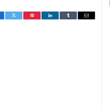
cebook
Twitter
Pinterest
O
Tumblr
E-
LinkedIn
mail