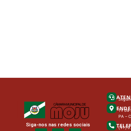
ATEN
Segund
ENDE
Tv Da 
PA – 
Siga-nos nas redes sociais
TELE
(91) 