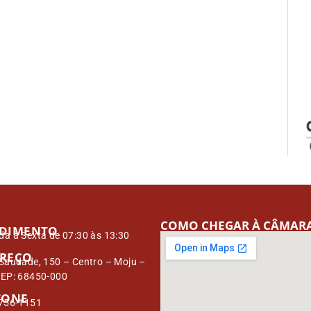
COMO CHEGAR À CÂMAR
DIMENTO
a à Sexta de 07:30 às 13:30
REÇO
Saudade, 150 – Centro – Moju –
CEP: 68450-000
FONE
3756-1151