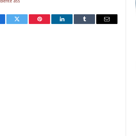
diente ass
cebook
Twitter
Pinterest
O
Tumblr
E-
LinkedIn
mail