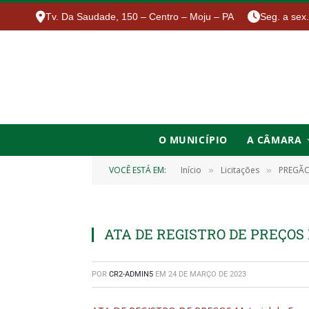
Tv. Da Saudade, 150 – Centro – Moju – PA
Seg. a sex
O MUNICÍPIO
A CÂMARA
VOCÊ ESTÁ EM:
Início
Licitações
PREGÃO 
»
»
ATA DE REGISTRO DE PREÇOS Ma
POR
CR2-ADMIN5
EM
24 DE MARÇO DE 2023