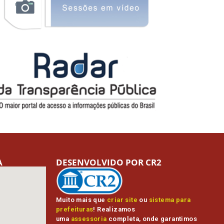
A
DESENVOLVIDO POR CR2
Muito mais que
criar site
ou
sistema para
prefeituras
! Realizamos
uma
assessoria
completa, onde garantimos