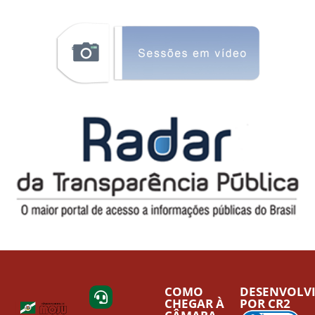
COMO
DESENVOLV
CHEGAR À
POR CR2