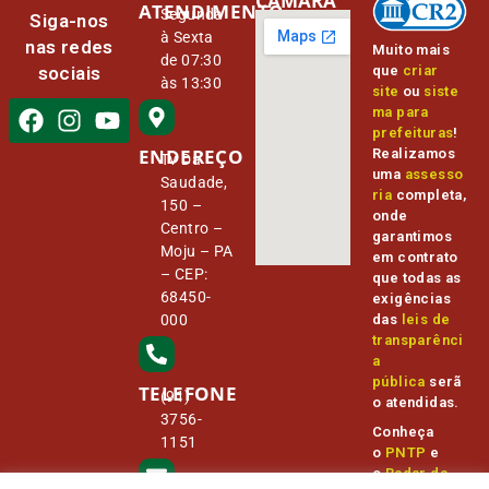
CÂMARA
ATENDIMENTO
Segunda
Siga-nos
à Sexta
nas redes
Muito mais
de 07:30
que
criar
sociais
às 13:30
site
ou
siste
ma para
prefeituras
!
ENDEREÇO
Realizamos
Tv Da
uma
assesso
Saudade,
ria
completa,
150 –
onde
Centro –
garantimos
Moju – PA
em contrato
– CEP:
que todas as
68450-
exigências
000
das
leis de
transparênci
a
pública
serã
TELEFONE
(91)
o atendidas.
3756-
Conheça
1151
o
PNTP
e
o
Radar da