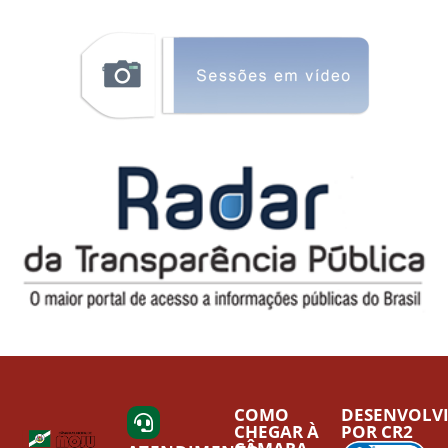
COMO
DESENVOLV
CHEGAR À
POR CR2