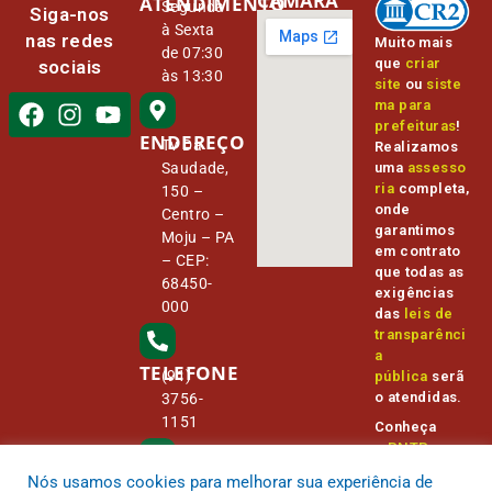
CÂMARA
ATENDIMENTO
Segunda
Siga-nos
à Sexta
nas redes
Muito mais
de 07:30
que
criar
sociais
às 13:30
site
ou
siste
ma para
prefeituras
!
ENDEREÇO
Tv Da
Realizamos
Saudade,
uma
assesso
ria
completa,
150 –
onde
Centro –
garantimos
Moju – PA
em contrato
– CEP:
que todas as
68450-
exigências
000
das
leis de
transparênci
a
TELEFONE
(91)
pública
serã
o atendidas.
3756-
1151
Conheça
o
PNTP
e
o
Radar da
Nós usamos cookies para melhorar sua experiência de
E-MAIL
Transparênc
camara@